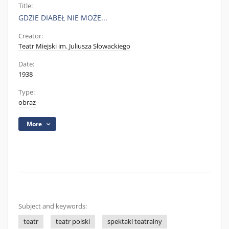
Title:
GDZIE DIABEŁ NIE MOŻE...
Creator:
Teatr Miejski im. Juliusza Słowackiego
Date:
1938
Type:
obraz
More
Subject and keywords:
teatr
teatr polski
spektakl teatralny