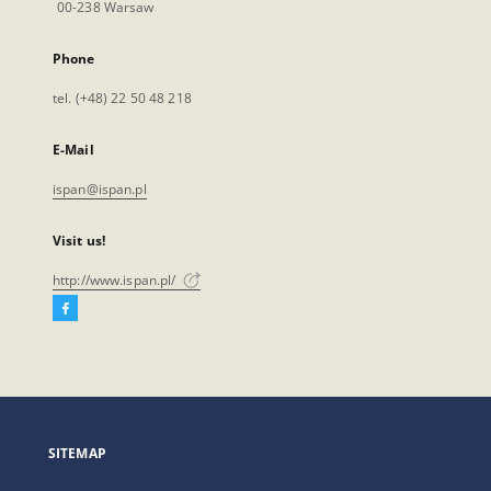
00-238 Warsaw
Phone
tel. (+48) 22 50 48 218
E-Mail
ispan@ispan.pl
Visit us!
http://www.ispan.pl/
Facebook
External
link,
will
open
in
a
SITEMAP
new
tab