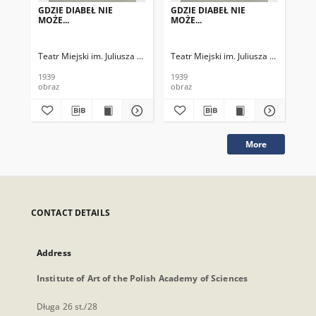
GDZIE DIABEŁ NIE
GDZIE DIABEŁ NIE
GD
MOŻE...
MOŻE...
MOŻ
Teatr Miejski im. Juliusza Słowackiego
Teatr Miejski im. Juliusza Słowackieg
Tea
1939
1939
193
obraz
obraz
obr
More
CONTACT DETAILS
Address
Institute of Art of the Polish Academy of Sciences
Długa 26 st./28