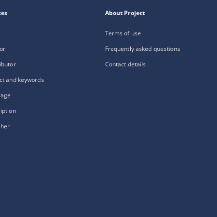
xes
About Project
Terms of use
or
Frequently asked questions
ibutor
Contact details
ct and keywords
rage
iption
sher