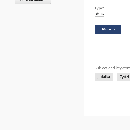
Type:
obraz
More
Subject and keyword
judaika
Żydzi 