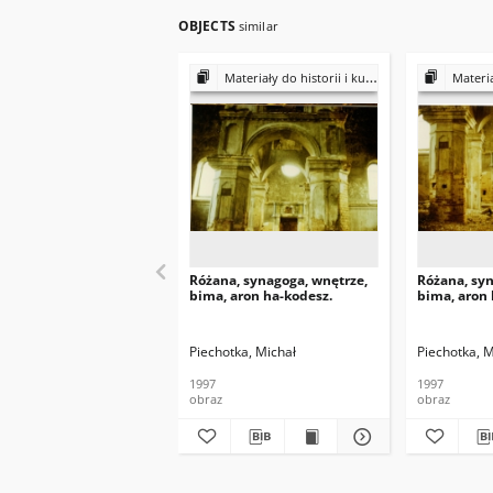
OBJECTS
similar
Materiały do historii i kultury Żydów polskich
Materiały do 
Różana, synagoga, wnętrze,
Różana, syn
bima, aron ha-kodesz.
bima, aron 
Piechotka, Michał
Piechotka, M
1997
1997
obraz
obraz