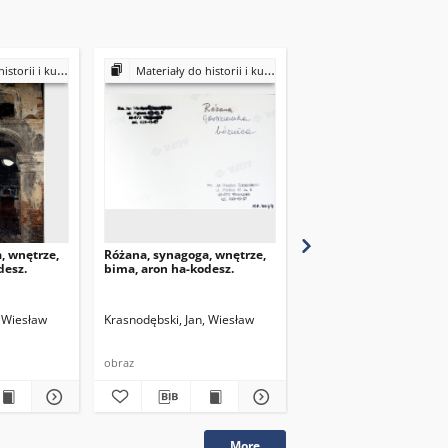
ultury Żydów polskich
Materiały do historii i kultury Żydów polskich
Materiały do historii i kultury Żydów
, wnętrze,
Różana, synagoga, wnętrze,
Różana, synagoga, opis
desz.
bima, aron ha-kodesz.
rewersie fotografii.
, Wiesław
Krasnodębski, Jan, Wiesław
Piechotka, Michał
1997
obraz
obraz
More