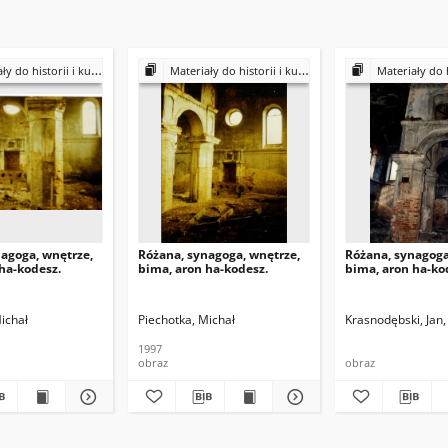
historii i kultury Żydów polskich
Materiały do historii i kultury Żydów polskich
Materiały do historii i k
agoga, wnętrze,
Różana, synagoga, wnętrze,
Różana, synagoga
ha-kodesz.
bima, aron ha-kodesz.
bima, aron ha-ko
ichał
Piechotka, Michał
Krasnodębski, Jan
1997
obraz
obraz