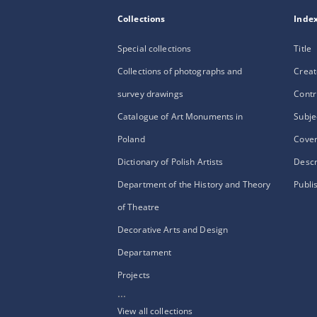
Collections
Inde
Special collections
Title
Collections of photographs and
Creat
survey drawings
Contr
Catalogue of Art Monuments in
Subje
Poland
Cove
Dictionary of Polish Artists
Descr
Department of the History and Theory
Publi
of Theatre
Decorative Arts and Design
Departament
Projects
...
View all collections