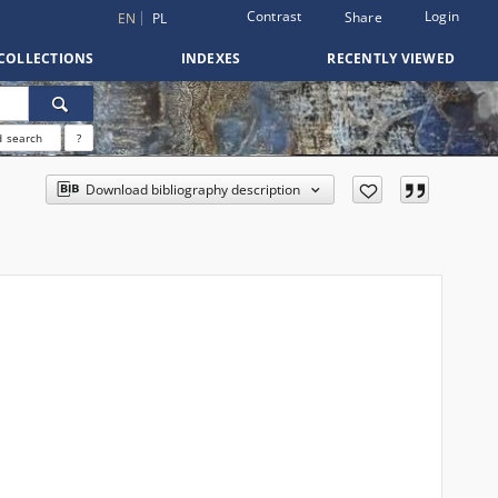
Contrast
Login
Share
EN
PL
COLLECTIONS
INDEXES
RECENTLY VIEWED
 search
?
Download bibliography description