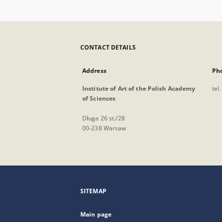
CONTACT DETAILS
Address
Ph
Institute of Art of the Polish Academy
tel
of Sciences
Długa 26 st./28
00-238 Warsaw
SITEMAP
Main page