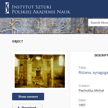
OBJECT
DESCRIPT
Title:
Różana, synagoga
Creator:
Piechotka, Michał
Show content
Date:
1997
Download