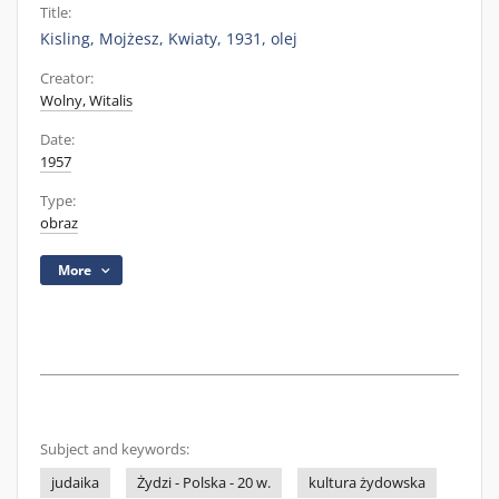
Title:
Kisling, Mojżesz, Kwiaty, 1931, olej
Creator:
Wolny, Witalis
Date:
1957
Type:
obraz
More
Subject and keywords:
judaika
Żydzi - Polska - 20 w.
kultura żydowska