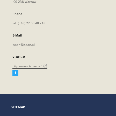
00-238 Warsaw
Phone
tel. (+48) 22 50 48 218
E-Mail
ispan@ispan.pl
Visit us!
http://www.ispan.pl/
Facebook
External
link,
will
open
in
a
SITEMAP
new
tab