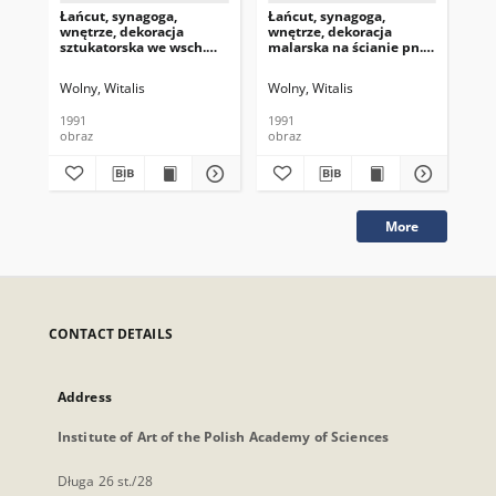
Łańcut, synagoga,
Łańcut, synagoga,
Łań
wnętrze, dekoracja
wnętrze, dekoracja
wnę
sztukatorska we wsch.
malarska na ścianie pn.,
mal
partii sklepienia (nad
fragment, arkadki z
zac
wnęką na aron ha-
inskrypcjami.
goł
Wolny, Witalis
Wolny, Witalis
Wol
kodesz) - dłonie w geście
bar
błogosławieństwa.
1991
1991
199
obraz
obraz
obr
More
CONTACT DETAILS
Address
Institute of Art of the Polish Academy of Sciences
Długa 26 st./28