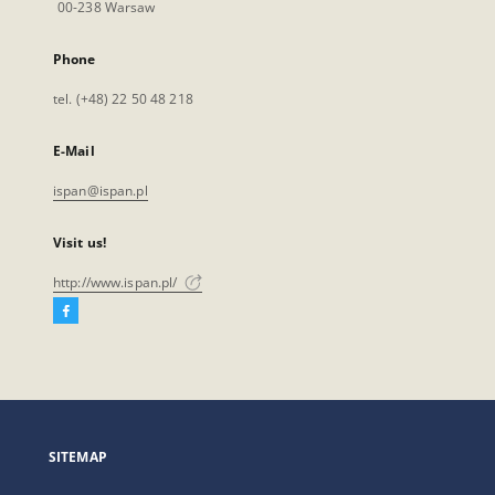
00-238 Warsaw
Phone
tel. (+48) 22 50 48 218
E-Mail
ispan@ispan.pl
Visit us!
http://www.ispan.pl/
Facebook
External
link,
will
open
in
a
SITEMAP
new
tab