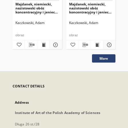
Majdanek, niemiecki,
Majdanek, niemiecki,
Ma
nazistowski obóz
nazistowski obóz
naz
koncentracyjny i jeniecki,
koncentracyjny i jeniecki,
kon
pomnik - mauzoleum
pomnik - mauzoleum
po
ofiar faszyzmu, rotunda-
ofiar faszyzmu, rotunda-
ofi
Kaczkowski, Adam
Kaczkowski, Adam
Ka
mauzoleum, fragment.
mauzoleum, fragment.
ma
obraz
obraz
obr
More
CONTACT DETAILS
Address
Institute of Art of the Polish Academy of Sciences
Długa 26 st./28