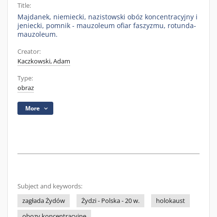
Title:
Majdanek, niemiecki, nazistowski obóz koncentracyjny i
jeniecki, pomnik - mauzoleum ofiar faszyzmu, rotunda-
mauzoleum.
Creator:
Kaczkowski, Adam
Type:
obraz
More
Subject and keywords:
zagłada Żydów
Żydzi - Polska - 20 w.
holokaust
obozy koncentracyjne