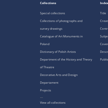
Collections
Inde
Special collections
Title
Collections of photographs and
Creat
survey drawings
Contr
Catalogue of Art Monuments in
Subje
Poland
Cove
Dictionary of Polish Artists
Descr
Department of the History and Theory
Publi
of Theatre
Decorative Arts and Design
Departament
Projects
...
View all collections