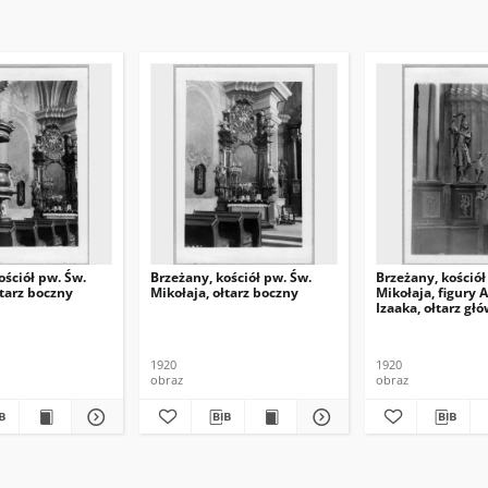
ościół pw. Św.
Brzeżany, kościół pw. Św.
Brzeżany, kościół
łtarz boczny
Mikołaja, ołtarz boczny
Mikołaja, figury
Izaaka, ołtarz gł
1920
1920
obraz
obraz