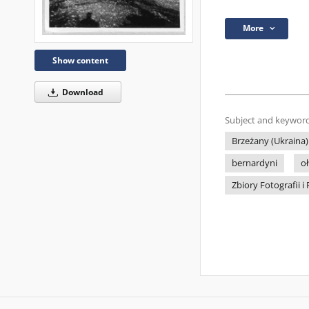
More
Show content
Download
Subject and keyword
Brzeżany (Ukraina)
bernardyni
oł
Zbiory Fotografii