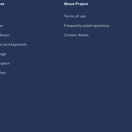
xes
About Project
Terms of use
or
Frequently asked questions
ibutor
Contact details
ct and keywords
rage
iption
sher