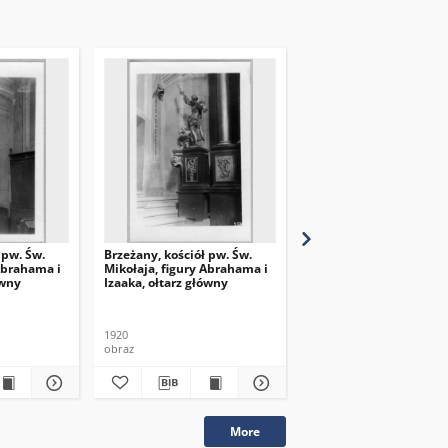
 pw. Św.
Brzeżany, kościół pw. Św.
Brzeżany, kościół pw. Ś
 Abrahama i
Mikołaja, figury Abrahama i
Mikołaja, figura Judyty,
ówny
Izaaka, ołtarz główny
ołtarz boczny
1920
1920
obraz
obraz
More