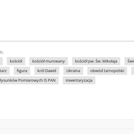
s:
kościół
kościół murowany
kościół pw. Św. Mikołaja
Świ
tarz
figura
król Dawid
Ukraina
obwód tarnopolski
 i Rysunków Pomiarowych IS PAN
inwentaryzacja