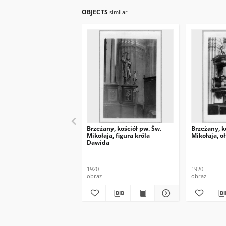
OBJECTS
similar
Brzeżany, kościół pw. Św.
Brzeżany, k
Mikołaja, figura króla
Mikołaja, o
Dawida
1920
1920
obraz
obraz