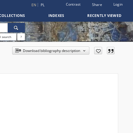
Contrast
Login
Share
EN
PL
COLLECTIONS
INDEXES
RECENTLY VIEWED
 search
?
Download bibliography description