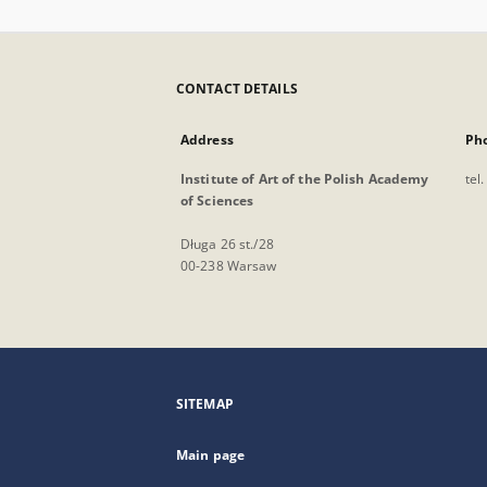
CONTACT DETAILS
Address
Ph
Institute of Art of the Polish Academy
tel
of Sciences
Długa 26 st./28
00-238 Warsaw
SITEMAP
Main page