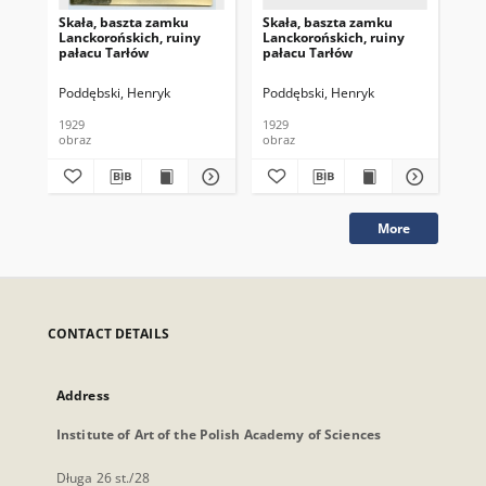
Skała, baszta zamku
Skała, baszta zamku
Ska
Lanckorońskich, ruiny
Lanckorońskich, ruiny
Ta
pałacu Tarłów
pałacu Tarłów
Poddębski, Henryk
Poddębski, Henryk
1929
1929
obraz
obraz
obr
More
CONTACT DETAILS
Address
Institute of Art of the Polish Academy of Sciences
Długa 26 st./28