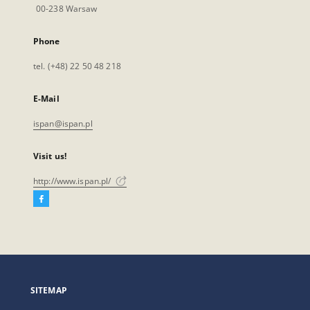
00-238 Warsaw
Phone
tel. (+48) 22 50 48 218
E-Mail
ispan@ispan.pl
Visit us!
http://www.ispan.pl/
Facebook
External
link,
will
open
in
a
SITEMAP
new
tab