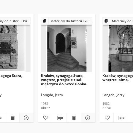
historii i kultury Żydów polskich
Materiały do historii i kultury Żydów polskich
Materiały do historii i k
agoga Stara,
Kraków, synagoga Stara,
Kraków, synagoga
wnętrze, przejście z sali
wnętrze, bima.
mężczyzn do przedsionka.
y
Langda, Jerzy
Langda, Jerzy
1982
1982
obraz
obraz