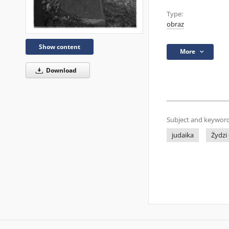
Type:
obraz
Show content
More
Download
Subject and keyword
judaika
Żydzi 