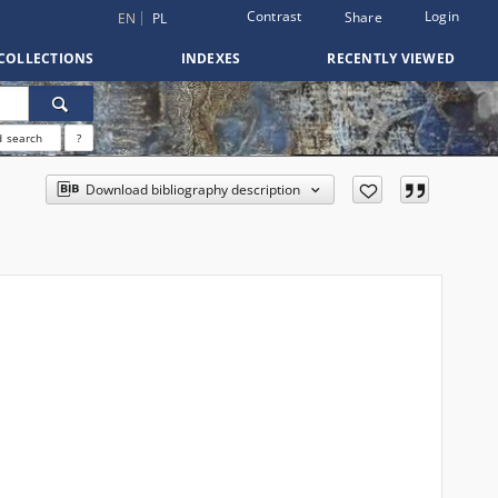
Contrast
Login
Share
EN
PL
COLLECTIONS
INDEXES
RECENTLY VIEWED
 search
?
Download bibliography description