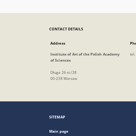
CONTACT DETAILS
Address
Ph
Institute of Art of the Polish Academy
tel
of Sciences
Długa 26 st./28
00-238 Warsaw
SITEMAP
Main page