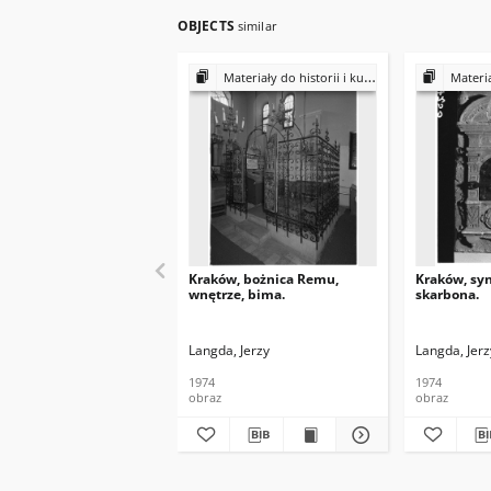
OBJECTS
similar
Materiały do historii i kultury Żydów polskich
Materiały do 
Kraków, bożnica Remu,
Kraków, syn
wnętrze, bima.
skarbona.
Langda, Jerzy
Langda, Jerz
1974
1974
obraz
obraz