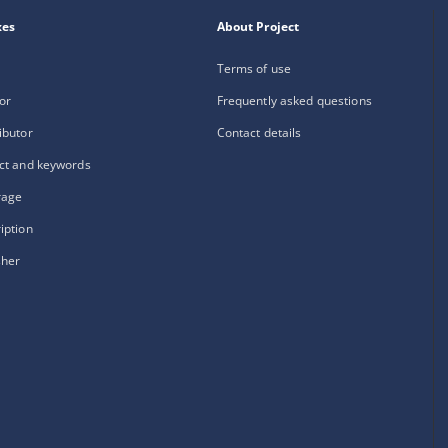
xes
About Project
Terms of use
or
Frequently asked questions
ibutor
Contact details
ct and keywords
rage
iption
sher