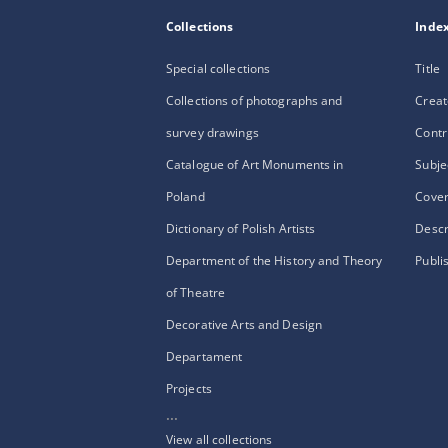
Collections
Inde
Special collections
Title
Collections of photographs and
Creat
survey drawings
Contr
Catalogue of Art Monuments in
Subje
Poland
Cove
Dictionary of Polish Artists
Descr
Department of the History and Theory
Publi
of Theatre
Decorative Arts and Design
Departament
Projects
...
View all collections