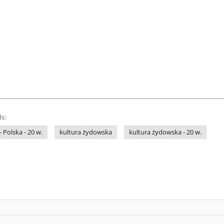
s:
- Polska - 20 w.
kultura żydowska
kultura żydowska - 20 w.