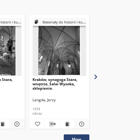
ultury Żydów polskich
Materiały do historii i kultury Żydów polskich
Materiały do historii i kultury Żydów
 Stara,
Kraków, synagoga Stara,
Kraków, bożnica Remu,
wnętrze, Salai Wysoka,
wnętrze, aron ha-kodes
sklepienie.
drzwi do wnęki.
Langda, Jerzy
Langda, Jerzy
1974
1982
obraz
obraz
More